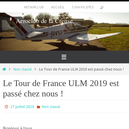
Passer
NETAIRCLUB
ACCUEIL
COIN PILOTES
vers
Aeroclub de la Creuse
le
contenu
Home
Non classé
Le Tour de France ULM 2019 est passé chez nous !
Le Tour de France ULM 2019 est
passé chez nous !
27 juillet 2019
Non classé
Bonjour à tous,