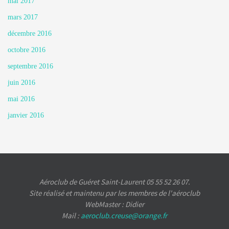
mai 2017
mars 2017
décembre 2016
octobre 2016
septembre 2016
juin 2016
mai 2016
janvier 2016
Aéroclub de Guéret Saint-Laurent 05 55 52 26 07.
Site réalisé et maintenu par les membres de l'aéroclub
WebMaster : Didier
Mail :
aeroclub.creuse@orange.fr