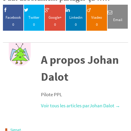
Facebook
Twitter
Google+
Linkedin
Viadeo
Email
0
0
0
0
0
A propos Johan
Dalot
Pilote PPL
Voir tous les articles parJohan Dalot
→
.
Signet