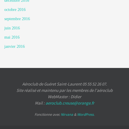
décembre 2016
octobre 2016
septembre 2016
juin 2016
mai 2016
janvier 2016
Aéroclub de Guéret Saint-Laurent 05 55 52 26 07.
Site réalisé et maintenu par les membres de l'aéroclub
WebMaster : Didier
Mail :
aeroclub.creuse@orange.fr
Fonctionne avec
Nirvana
&
WordPress.