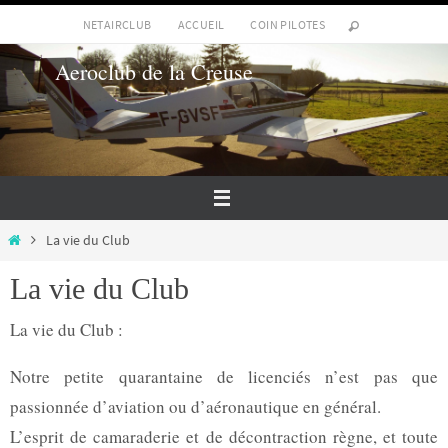
Passer
NETAIRCLUB
ACCUEIL
COIN PILOTES
vers
Aeroclub de la Creuse
le
contenu
Home
La vie du Club
La vie du Club
La vie du Club :
Notre petite quarantaine de licenciés n’est pas que
passionnée d’aviation ou d’aéronautique en général.
L’esprit de camaraderie et de décontraction règne, et toute