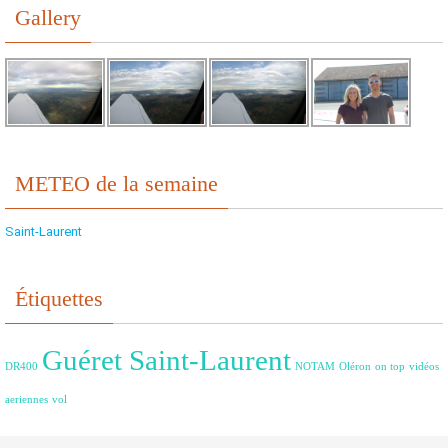
Gallery
METEO de la semaine
Saint-Laurent
Étiquettes
Guéret Saint-Laurent
DR400
NOTAM
Oléron
on top
vidéos
aeriennes
vol