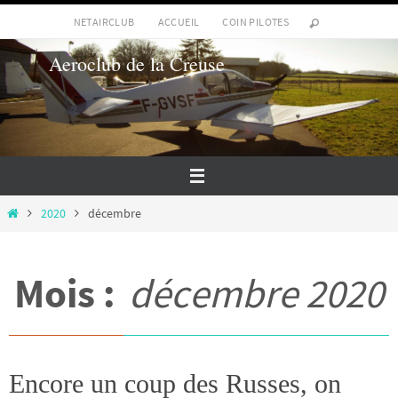
Passer
NETAIRCLUB
ACCUEIL
COIN PILOTES
vers
Aeroclub de la Creuse
le
contenu
Home
2020
décembre
Mois :
décembre 2020
Encore un coup des Russes, on