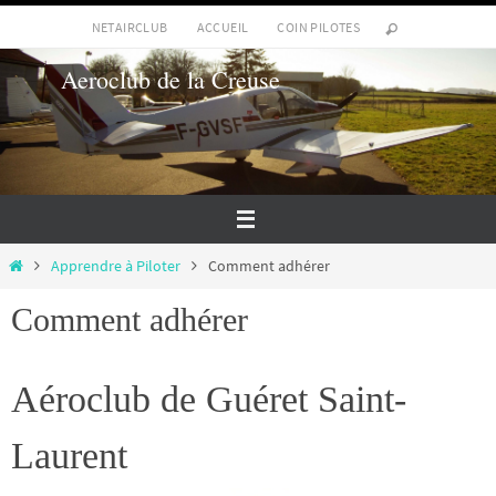
Passer
NETAIRCLUB
ACCUEIL
COIN PILOTES
vers
Aeroclub de la Creuse
le
contenu
Home
Apprendre à Piloter
Comment adhérer
Comment adhérer
Aéroclub de Guéret Saint-
Laurent