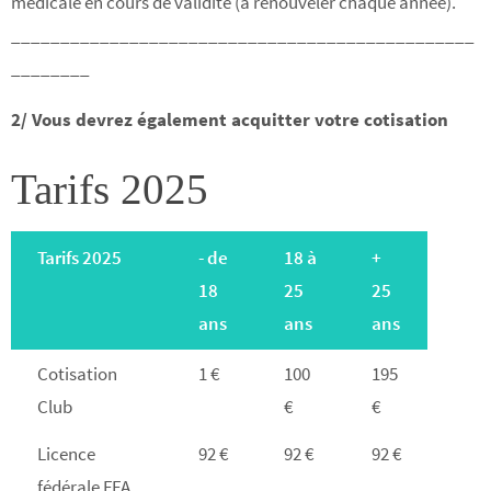
médicale en cours de validité (à renouveler chaque année).
_______________________________________________
________
2/ Vous devrez également acquitter votre cotisation
Tarifs 2025
Tarifs 2025
- de
18 à
+
18
25
25
ans
ans
ans
Cotisation
1 €
100
195
Club
€
€
Licence
92 €
92 €
92 €
fédérale FFA