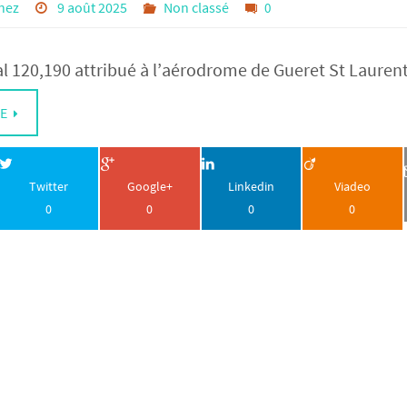
nez
9 août 2025
Non classé
0
 120,190 attribué à l’aérodrome de Gueret St Lauren
TE
Twitter
Google+
Linkedin
Viadeo
0
0
0
0