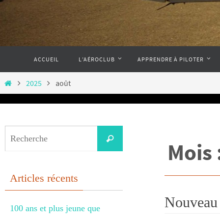
Passer
ACCUEIL
L’AÉROCLUB
APPRENDRE À PILOTER
vers
le
Home
2025
août
contenu
Search
Recherche
Mois 
for:
Articles récents
Nouveau 
100 ans et plus jeune que