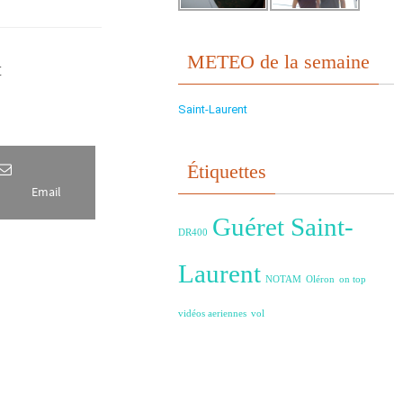
METEO de la semaine
t
Saint-Laurent
Étiquettes
Email
Guéret Saint-
DR400
Laurent
NOTAM
Oléron
on top
vidéos aeriennes
vol