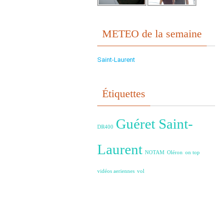
METEO de la semaine
Saint-Laurent
Étiquettes
Guéret Saint-
DR400
Laurent
NOTAM
Oléron
on top
vidéos aeriennes
vol