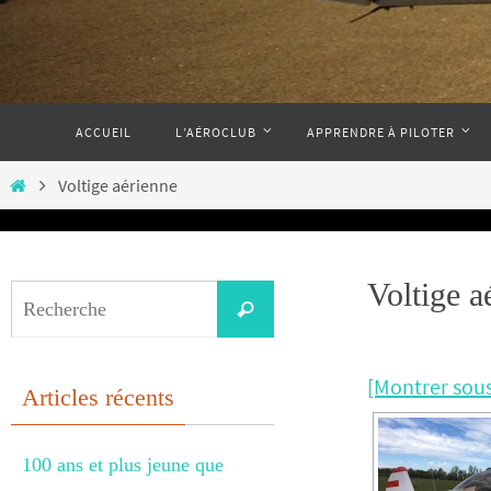
Passer
ACCUEIL
L’AÉROCLUB
APPRENDRE À PILOTER
vers
le
Home
Voltige aérienne
contenu
Voltige a
Search
Recherche
for:
[Montrer sou
Articles récents
100 ans et plus jeune que