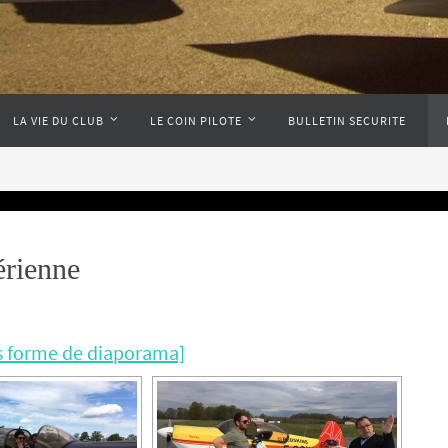
LA VIE DU CLUB
LE COIN PILOTE
BULLETIN SECURITE
érienne
s forme de diaporama]