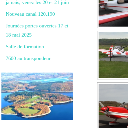
jamais, venez les 20 et 21 juin
Nouveau canal 120,190
Journées portes ouvertes 17 et
18 mai 2025
Salle de formation
7600 au transpondeur