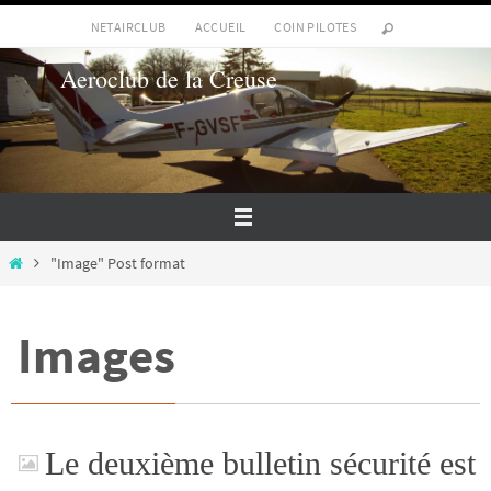
Passer
NETAIRCLUB
ACCUEIL
COIN PILOTES
vers
Aeroclub de la Creuse
le
contenu
Home
"Image" Post format
Images
Le deuxième bulletin sécurité est