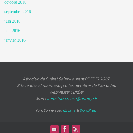
octobre 2016
septembre 2016
juin 2016
mai 2016
janvier 2016
Aéroclub de Guéret Saint-Laurent 05 55 52 26 07.
Site réalisé et maintenu par les membres de l'aéroclub
WebMaster : Didier
Mail :
aeroclub.creuse@orange.fr
Fonctionne avec
Nirvana
&
WordPress.